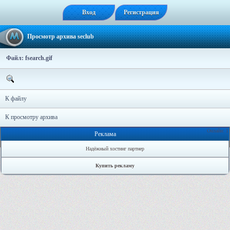
Вход
Регистрация
Просмотр архива seclub
Файл: fsearch.gif
К файлу
К просмотру архива
Онлайн: 1
Реклама
Надёжный хостинг партнер
Купить рекламу