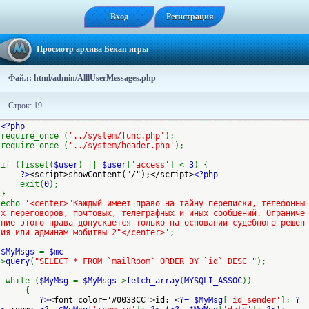
Вход
Регистрация
Просмотр архива Бекап игры
Файл: html/admin/AlllUserMessages.php
Строк: 19
<?php
require_once (
'../system/func.php'
);
require_once (
'../system/header.php'
);
if (!isset(
$user
) ||
$user
[
'access'
] <
3
) {
?>
<script>showContent("/");</script>
<?php
exit(
0
);
}
echo
'<center>"Каждый имеет право на тайну переписки, телефонны
х переговоров, почтовых, телеграфных и иных сообщений. Ограниче
ние этого права допускается только на основании судебного решен
ия или админам мобитвы 2"</center>'
;
$MyMsgs
=
$mc
-
>
query
(
"SELECT * FROM `mailRoom` ORDER BY `id` DESC "
);
while (
$MyMsg
=
$MyMsgs
->
fetch_array
(
MYSQLI_ASSOC
))
{
?>
<font color='#0033CC'>id:
<?= $MyMsg
[
'id_sender'
];
?