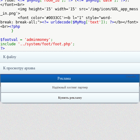
>
room:
<?= $MyMsg
[
'room_id'
];
?>
(
<?= $MyMsg
[
'date'
];
?>
):
</font><br>
<img height='15' width='15' src='/img/icon/GOL_app_mess
_in.png'>
<font color='#0033CC'><b l="1" style="word-
break: break-all;">
<?= urldecode
(
$MyMsg
[
'text'
]);
?>
</b></font>
<br>
<?php
}
$footval
=
'adminmoney'
;
include
'../system/foot/foot.php'
;
?>
К файлу
К просмотру архива
Онлайн: 1
Реклама
Надёжный хостинг партнер
Купить рекламу