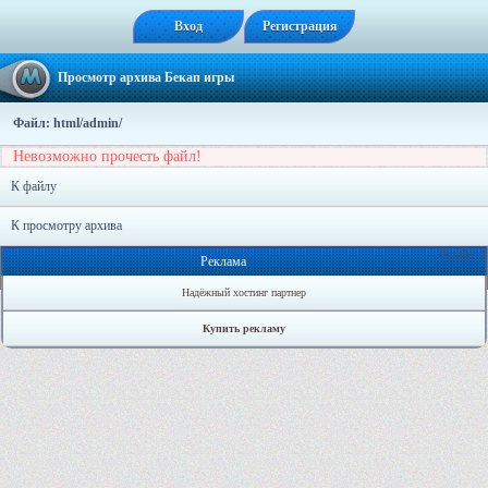
Вход
Регистрация
Просмотр архива Бекап игры
Файл: html/admin/
Невозможно прочесть файл!
К файлу
К просмотру архива
Онлайн: 0
Реклама
Надёжный хостинг партнер
Купить рекламу