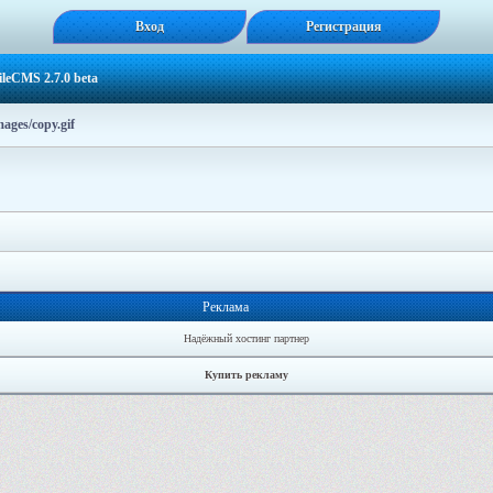
Вход
Регистрация
leCMS 2.7.0 beta
ages/copy.gif
Реклама
Надёжный хостинг партнер
Купить рекламу