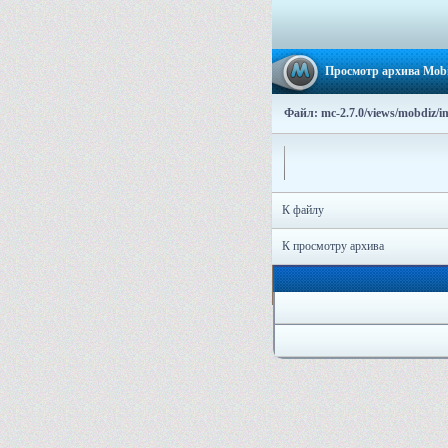
Просмотр архива Mobi
Файл: mc-2.7.0/views/mobdiz/im
К файлу
К просмотру архива