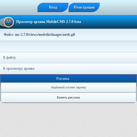
Вход
Регистрация
Просмотр архива MobileCMS 2.7.0 beta
Файл: mc-2.7.0/views/mobdiz/images/auth.gif
К файлу
К просмотру архива
Онлайн: 0
Реклама
Надёжный хостинг партнер
Купить рекламу