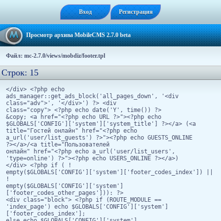
Вход
Регистрация
Просмотр архива MobileCMS 2.7.0 beta
Файл: mc-2.7.0/views/mobdiz/footer.tpl
Строк: 15
</div> <?php echo
ads_manager::get_ads_block('all_pages_down', '<div
class="adv">', '</div>') ?> <div
class="copy"> <?php echo date('Y', time()) ?>
&copy; <a href="<?php echo URL ?>"><?php echo
$GLOBALS['CONFIG']['system']['system_title'] ?></a> (<a
title="Гостей онлайн" href="<?php echo
a_url('user/list_guests') ?>"><?php echo GUESTS_ONLINE
?></a>/<a title="Пользователей
онлайн" href="<?php echo a_url('user/list_users',
'type=online') ?>"><?php echo USERS_ONLINE ?></a>)
</div> <?php if ( !
empty($GLOBALS['CONFIG']['system']['footer_codes_index']) ||
!
empty($GLOBALS['CONFIG']['system']
['footer_codes_other_pages'])): ?>
<div class="block"> <?php if (ROUTE_MODULE ==
'index_page') echo $GLOBALS['CONFIG']['system']
['footer_codes_index'];
else echo $GLOBALS['CONFIG']['system']