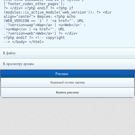
['footer_codes_other_pages'];
?> </div> <?php endif ?> <?php if
(modules::is_active_module('web_version')): ?> <div
align="center"> Версия: <?php echo
(WEB_VERSION == '1' ? '<a href="'. URL
.'?version=wap">Wap</a> | <u>Web</u>' :
'<u>Wap</u> | <a href="'. URL
.'?version=web">Web</a>') ?> </div>
<?php endif ?> <!-- copyright
--> </body> </html>
К файлу
К просмотру архива
Онлайн: 2
Реклама
Надёжный хостинг партнер
Купить рекламу