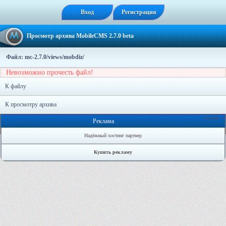
Вход
Регистрация
Просмотр архива MobileCMS 2.7.0 beta
Файл: mc-2.7.0/views/mobdiz/
Невозможно прочесть файл!
К файлу
К просмотру архива
Онлайн: 1
Реклама
Надёжный хостинг партнер
Купить рекламу