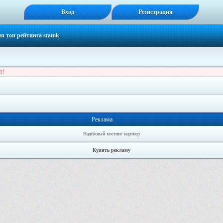
Вход
Регистрация
я топ рейтинга statok
л!
Реклама
Надёжный хостинг партнер
Купить рекламу