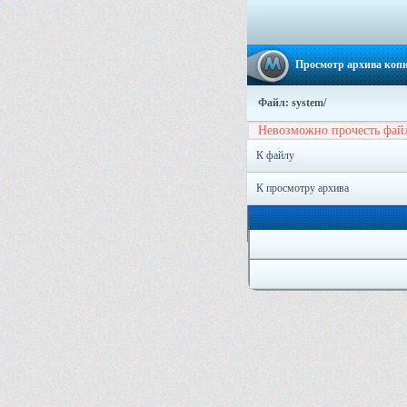
Просмотр архива копи
Файл: system/
Невозможно прочесть фай
К файлу
К просмотру архива