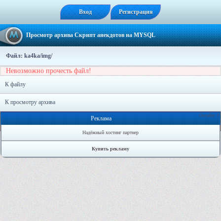
Вход
Регистрация
Просмотр архива Скрипт анекдотов на MYSQL
Файл: ka4ka/img/
Невозможно прочесть файл!
К файлу
К просмотру архива
Онлайн: 0
Реклама
Надёжный хостинг партнер
Купить рекламу