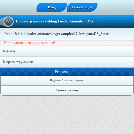
Вход
Регистрация
Просмотр архива Folding Loader Animated SVG
Файл: folding-loader-animated-svg/examples/17. hexagon/.DS_Store
Невозможно прочесть файл!
К файлу
К просмотру архива
Онлайн: 0
Реклама
Надёжный хостинг партнер
Купить рекламу