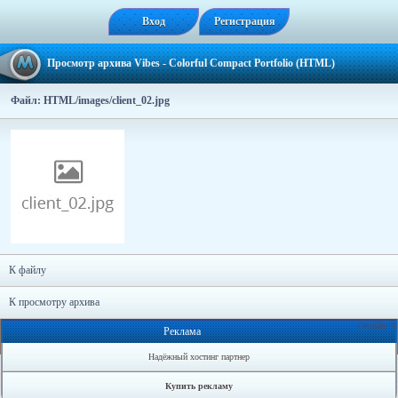
Вход
Регистрация
Просмотр архива Vibes - Colorful Compact Portfolio (HTML)
Файл: HTML/images/client_02.jpg
К файлу
К просмотру архива
Онлайн: 4
Реклама
Надёжный хостинг партнер
Купить рекламу