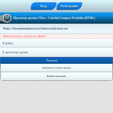
Вход
Регистрация
Просмотр архива Vibes - Colorful Compact Portfolio (HTML)
Файл: Documentation/assets/fonts/social-icons.eot
Невозможно прочесть файл!
К файлу
К просмотру архива
Онлайн: 3
Реклама
Надёжный хостинг партнер
Купить рекламу