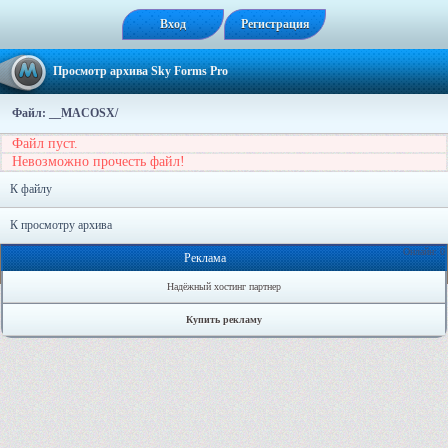
Вход
Регистрация
Просмотр архива Sky Forms Pro
Файл: __MACOSX/
Файл пуст.
Невозможно прочесть файл!
К файлу
К просмотру архива
Онлайн: 0
Реклама
Надёжный хостинг партнер
Купить рекламу