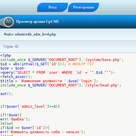
Вход
Регистрация
Просмотр архива UpCMS
Файл: admin/edit_adm_level.php
Строк: 42
<?php
include_once
$_SERVER
[
"DOCUMENT_ROOT"
].
'/system/base.php'
;
$id
=
abs
(
intval
(
$_GET
[
'id'
]));
# ФИЛЬТР ГЕТ
$use
=
$con
-
>
query
(
"SELECT * FROM `user` WHERE `id` = '"
.
$id
.
"'"
)-
>
fetch_assoc
();
$title
=
'Изменение должности '
.
$use
[
'login'
];
include_once
$_SERVER
[
"DOCUMENT_ROOT"
].
'/style/head.php'
;
aut
();
if(
$user
[
'admin_level'
]>=
3
){
if(!
$use
){
err
(
'Ошибка'
);
}else{
if(
$id
==
$user
[
'id'
]){
err
(
'Изменять должность себе - нельзя'
);