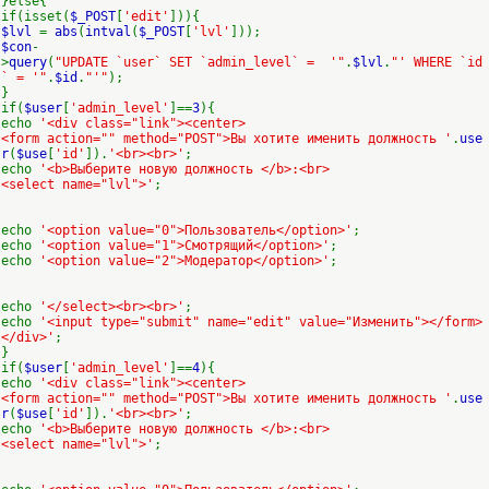
}else{
if(isset(
$_POST
[
'edit'
])){
$lvl
=
abs
(
intval
(
$_POST
[
'lvl'
]));
$con
-
>
query
(
"UPDATE `user` SET `admin_level` = '"
.
$lvl
.
"' WHERE `id
` = '"
.
$id
.
"'"
);
}
if(
$user
[
'admin_level'
]==
3
){
echo
'<div class="link"><center>
<form action="" method="POST">Вы хотите именить должность '
.
use
r
(
$use
[
'id'
]).
'<br><br>'
;
echo
'<b>Выберите новую должность </b>:<br>
<select name="lvl">'
;
echo
'<option value="0">Пользователь</option>'
;
echo
'<option value="1">Смотрящий</option>'
;
echo
'<option value="2">Модератор</option>'
;
echo
'</select><br><br>'
;
echo
'<input type="submit" name="edit" value="Изменить"></form>
</div>'
;
}
if(
$user
[
'admin_level'
]==
4
){
echo
'<div class="link"><center>
<form action="" method="POST">Вы хотите именить должность '
.
use
r
(
$use
[
'id'
]).
'<br><br>'
;
echo
'<b>Выберите новую должность </b>:<br>
<select name="lvl">'
;