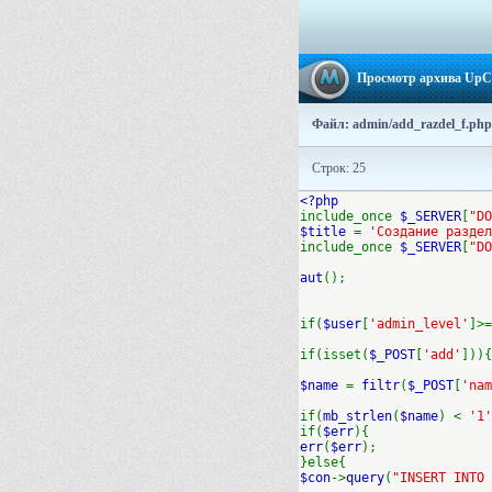
Просмотр архива Up
Файл: admin/add_razdel_f.php
Строк: 25
<?php
include_once
$_SERVER
[
"DO
$title
=
'Создание раздел
include_once
$_SERVER
[
"DO
aut
();
if(
$user
[
'admin_level'
]>=
if(isset(
$_POST
[
'add'
])){
$name
=
filtr
(
$_POST
[
'nam
if(
mb_strlen
(
$name
) <
'1
if(
$err
){
err
(
$err
);
}else{
$con
->
query
(
"INSERT INTO 