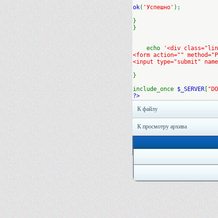
ok
(
'Успешно'
);
}
}
echo
'<div class="lin
<form action="" method="P
<input type="submit" name
}
include_once
$_SERVER
[
"DO
?>
К файлу
К просмотру архива