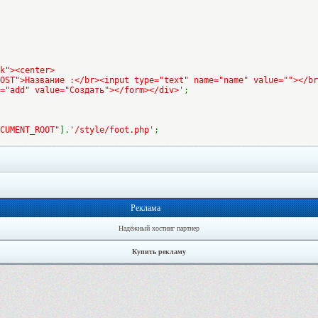
k"><center>
OST">Название :</br><input type="text" name="name" value=""></br
="add" value="Создать"></form></div>'
;
CUMENT_ROOT"
].
'/style/foot.php'
;
Реклама
Надёжный хостинг партнер
Купить рекламу