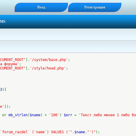
Вход
Регистрация
CMS
CUMENT_ROOT"
].
'/system/base.php'
;
а форума'
;
CUMENT_ROOT"
].
'/style/head.php'
;
3
){
e'
]);
'
or
mb_strlen
(
$name
) >
'100'
)
$err
=
'Текст либо менее 1 либо бо
`forum_razdel` (`name`) VALUES ('"
.
$name
.
"')"
);