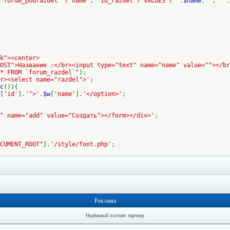
`forum_podrazdel` (`name`, `id_razdel`) VALUES ('"
.
$name
.
"', '"
.
k"><center>
OST">Название :</br><input type="text" name="name" value=""></br
* FROM `forum_razdel`"
);
r><select name="razdel">'
;
c
()){
[
'id'
].
'">'
.
$w
[
'name'
].
'</option>'
;
" name="add" value="Создать"></form></div>'
;
CUMENT_ROOT"
].
'/style/foot.php'
;
Реклама
Надёжный хостинг партнер