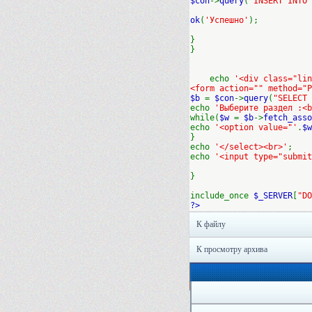
$con
->
query
(
"INSERT INTO 
ok
(
'Успешно'
);
}
}
echo
'<div class="lin
<form action="" method="P
$b
=
$con
->
query
(
"SELECT 
echo
'Выберите раздел :<b
while(
$w
=
$b
->
fetch_asso
echo
'<option value="'
.
$w
}
echo
'</select><br>'
;
echo
'<input type="submit
}
include_once
$_SERVER
[
"DO
?>
К файлу
К просмотру архива