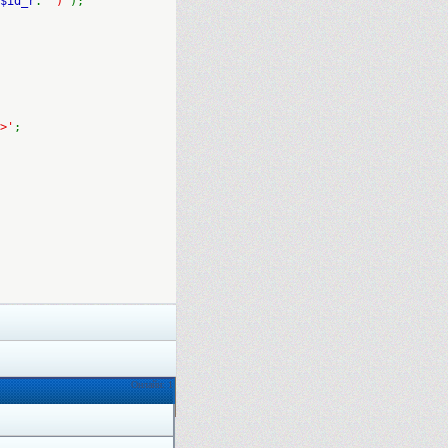
$id_r
.
"')"
);
>'
;
Онлайн: 1