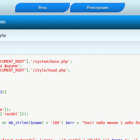
Вход
Регистрация
CMS
.php
CUMENT_ROOT"
].
'/system/base.php'
;
а форума'
;
CUMENT_ROOT"
].
'/style/head.php'
;
3
){
e'
]);
[
'razdel'
]));
'
or
mb_strlen
(
$name
) >
'100'
)
$err
=
'Текст либо менее 1 либо бо