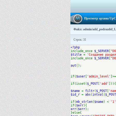
Просмотр архива Up
Файл: admin/add_podrazdel_f
Строк: 31
<?php
include_once
$_SERVER
[
"DO
$title
=
'Создание раздел
include_once
$_SERVER
[
"DO
aut
();
if(
$user
[
'admin_level'
]>=
if(isset(
$_POST
[
'add'
])){
$name
=
filtr
(
$_POST
[
'nam
$id_r
=
abs
(
intval
(
$_POST
if(
mb_strlen
(
$name
) <
'1
if(
$err
){
err
(
$err
);
}else{