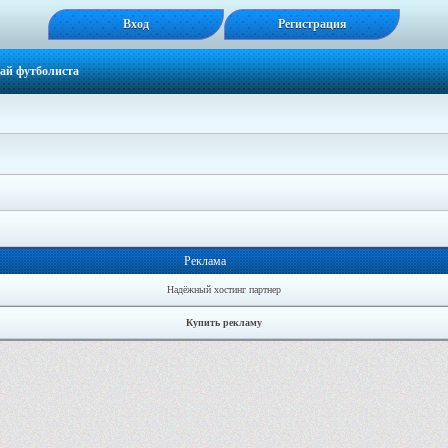
Вход
Регистрация
ай футболиста
Реклама
Надёжный хостинг партнер
Купить рекламу