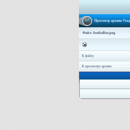
Просмотр архива Угад
Файл: football/ur.png
К файлу
К просмотру архива