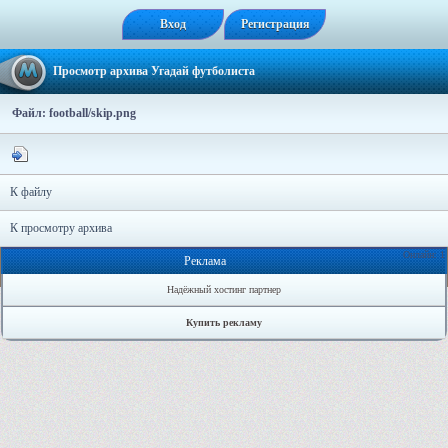
Вход
Регистрация
Просмотр архива Угадай футболиста
Файл: football/skip.png
К файлу
К просмотру архива
Онлайн: 1
Реклама
Надёжный хостинг партнер
Купить рекламу