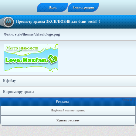
Вход
Регистрация
Просмотр архива ЭКСКЛЮЗИВ для dcms-social!!!
Файл: style/themes/default/logo.png
К файлу
К просмотру архива
Онлайн: 1
Реклама
Надёжный хостинг партнер
Купить рекламу