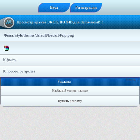
Вход
Регистрация
Просмотр архива ЭКСКЛЮЗИВ для dcms-social!!!
Файл: style/themes/default/loads/14/zip.png
К файлу
К просмотру архива
Онлайн: 2
Реклама
Надёжный хостинг партнер
Купить рекламу