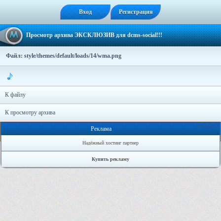
Вход
Регистрация
Просмотр архива ЭКСКЛЮЗИВ для dcms-social!!!
Файл: style/themes/default/loads/14/wma.png
К файлу
К просмотру архива
Онлайн: 1
Реклама
Надёжный хостинг партнер
Купить рекламу