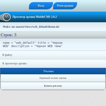
Вход
Регистрация
Просмотр архива MobileCMS 2.6.2
Файл: mc-master/views/web_default/theme.ini
Строк: 3
name = "web_default" title = "Черная
WEB" description = "Черная WEB тема"
К файлу
К просмотру архива
Онлайн: 2
Реклама
Надёжный хостинг партнер
Купить рекламу