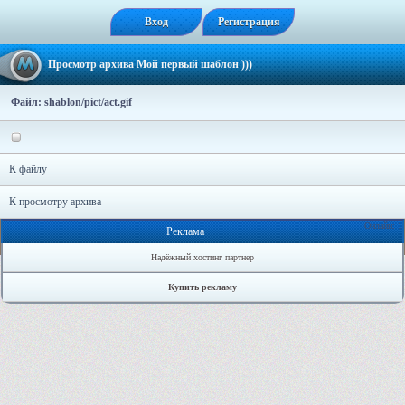
Вход
Регистрация
Просмотр архива Мой первый шаблон )))
Файл: shablon/pict/act.gif
К файлу
К просмотру архива
Онлайн: 1
Реклама
Надёжный хостинг партнер
Купить рекламу