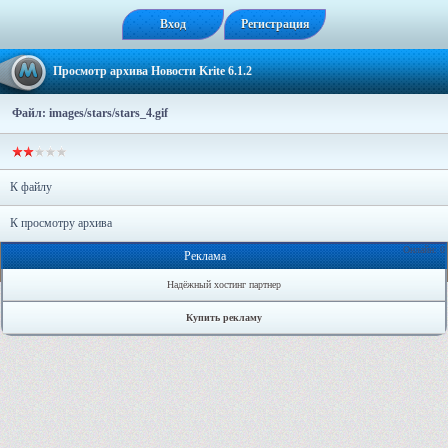
Вход
Регистрация
Просмотр архива Новости Krite 6.1.2
Файл: images/stars/stars_4.gif
К файлу
К просмотру архива
Онлайн: 0
Реклама
Надёжный хостинг партнер
Купить рекламу