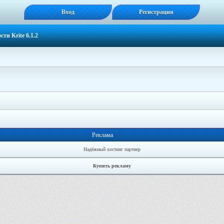
Вход
Регистрация
ти Krite 6.1.2
Реклама
Надёжный хостинг партнер
Купить рекламу