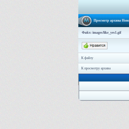
Просмотр архива Новос
Файл: images/like_yes1.gif
К файлу
К просмотру архива