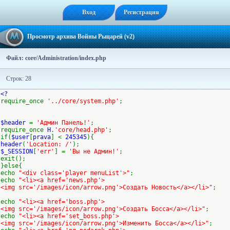
Вход
Регистрация
Просмотр архива Войны Рыцарей (v2)
Файл: core/Administration/index.php
Строк: 28
<?
require_once
'../core/system.php'
;
$header
=
'Админ Панель!'
;
require_once
H
.
'core/head.php'
;
if(
$user
[
prava
] <
245345
){
header
(
'Location: /'
);
$_SESSION
[
'err'
] =
'Вы не Админ!'
;
exit();
}else{
echo
"<div class='player menuList'>"
;
echo
"<li><a href='news.php'>
<img src='/images/icon/arrow.png'>Создать Новость</a></li>"
;
echo
"<li><a href='boss.php'>
<img src='/images/icon/arrow.png'>Создать Босса</a></li>"
;
echo
"<li><a href='set_boss.php'>
<img src='/images/icon/arrow.png'>Изменить Босса</a></li>"
;