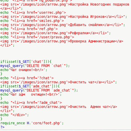
echo
"<li><a href='ng_podarok.php'>
<img src='/images/icon/arrow.png'>Настройка Новогодних подарков
</a></li>"
;
echo
"<li><a href='userrec.php'>
<img src='/images/icon/arrow.png'>Настройка Игроков</a></li>"
;
echo
"<li><a href='smiles.php'>
<img src='/images/icon/arrow.png'>Добавить смайлик</a></li>"
;
echo
"<li><a href='ref.php'>
<img src='/images/icon/arrow.png'>Рефералки</a></li>"
;
echo
"<li><a href='/user/prava.php'>
<img src='/images/icon/arrow.png'>Проверка Администрации</a>
</li>"
;
if(isset(
$_GET
[
'chat'
])){
mysql_query
(
"DELETE FROM `chat`"
);
echo
'Чат очищен!<br/>'
;
}
echo
"<li><a href='?chat'>
<img src='/images/icon/arrow.png'>Очистить чат</a></li>"
;
if(isset(
$_GET
[
'adm_chat'
])){
mysql_query
(
"DELETE FROM `adm_chat`"
);
echo
'Чат адм очтищен!<br/>'
;
}
echo
"<li><a href='?adm_chat'>
<img src='/images/icon/arrow.png'>Очистить Админ чат</a>
</li>"
;
echo
"</div>"
;
}
require_once
H
.
'core/foot.php'
;
?>