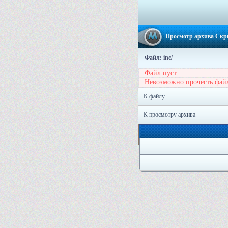
Просмотр архива Скр
Файл: inc/
Файл пуст.
Невозможно прочесть фай
К файлу
К просмотру архива