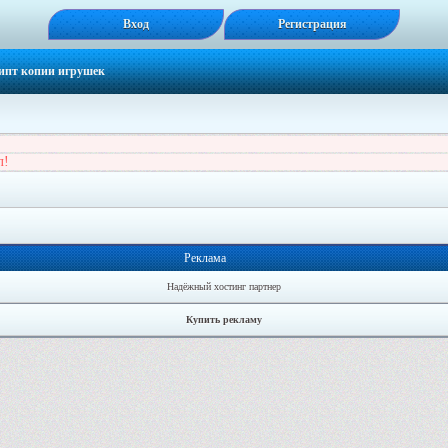
Вход
Регистрация
ипт копии игрушек
л!
Реклама
Надёжный хостинг партнер
Купить рекламу