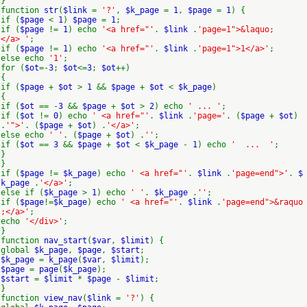
}
function
str
(
$link
=
'?'
,
$k_page
=
1
,
$page
=
1
) {
if (
$page
<
1
)
$page
=
1
;
if (
$page
!=
1
) echo
'<a href="'
.
$link
.
'page=1">&laquo;
</a> '
;
if (
$page
!=
1
) echo
'<a href="'
.
$link
.
'page=1">1</a>'
;
else echo
'1'
;
for (
$ot
=-
3
;
$ot
<=
3
;
$ot
++)
{
if (
$page
+
$ot
>
1
&&
$page
+
$ot
<
$k_page
)
{
if (
$ot
== -
3
&&
$page
+
$ot
>
2
) echo
' ... '
;
if (
$ot
!=
0
) echo
' <a href="'
.
$link
.
'page='
. (
$page
+
$ot
)
.
'">'
. (
$page
+
$ot
) .
'</a>'
;
else echo
' '
. (
$page
+
$ot
) .
''
;
if (
$ot
==
3
&&
$page
+
$ot
<
$k_page
-
1
) echo
' ... '
;
}
}
if (
$page
!=
$k_page
) echo
' <a href="'
.
$link
.
'page=end">'
.
$
k_page
.
'</a>'
;
else if (
$k_page
>
1
) echo
' '
.
$k_page
.
''
;
if (
$page
!=
$k_page
) echo
' <a href="'
.
$link
.
'page=end">&raquo
;</a>'
;
echo
'</div>'
;
}
function
nav_start
(
$var
,
$limit
) {
global
$k_page
,
$page
,
$start
;
$k_page
=
k_page
(
$var
,
$limit
);
$page
=
page
(
$k_page
);
$start
=
$limit
*
$page
-
$limit
;
}
function
view_nav
(
$link
=
'?'
) {