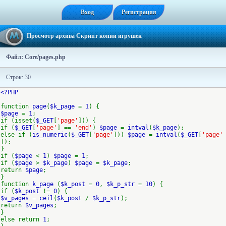
Вход
Регистрация
Просмотр архива Скрипт копии игрушек
Файл: Core/pages.php
Строк: 30
<?PHP
function
page
(
$k_page
=
1
) {
$page
=
1
;
if (isset(
$_GET
[
'page'
])) {
if (
$_GET
[
'page'
] ==
'end'
)
$page
=
intval
(
$k_page
);
else if (
is_numeric
(
$_GET
[
'page'
]))
$page
=
intval
(
$_GET
[
'page'
]);
}
if (
$page
<
1
)
$page
=
1
;
if (
$page
>
$k_page
)
$page
=
$k_page
;
return
$page
;
}
function
k_page
(
$k_post
=
0
,
$k_p_str
=
10
) {
if (
$k_post
!=
0
) {
$v_pages
=
ceil
(
$k_post
/
$k_p_str
);
return
$v_pages
;
}
else return
1
;