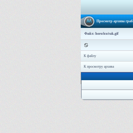
Просмотр архива граб
Файл: horo/ico/rak.gif
К файлу
К просмотру архива