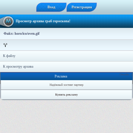
Вход
Регистрация
Просмотр архива граб гороскопа!
Файл: horo/ico/oven.gif
К файлу
К просмотру архива
Онлайн: 2
Реклама
Надёжный хостинг партнер
Купить рекламу