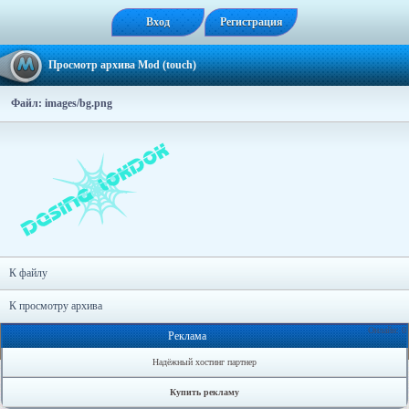
Вход
Регистрация
Просмотр архива Mod (touch)
Файл: images/bg.png
К файлу
К просмотру архива
Онлайн: 0
Реклама
Надёжный хостинг партнер
Купить рекламу