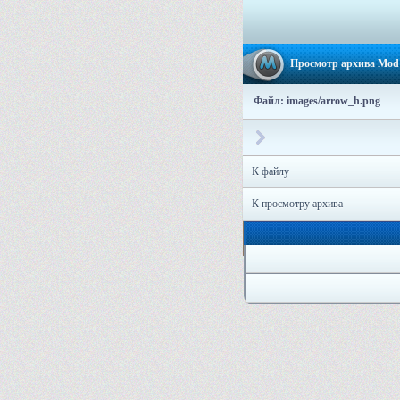
Просмотр архива Mod 
Файл: images/arrow_h.png
К файлу
К просмотру архива