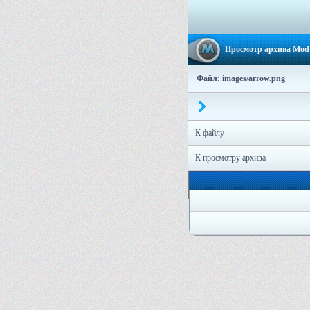
Просмотр архива Mod 
Файл: images/arrow.png
К файлу
К просмотру архива