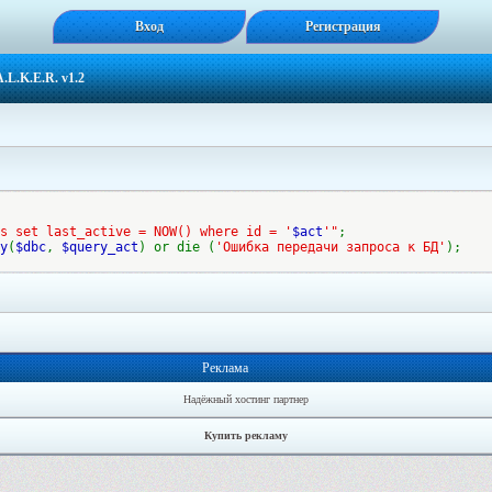
Вход
Регистрация
.L.K.E.R. v1.2
s set last_active = NOW() where id = '
$act
'"
;
y
(
$dbc
,
$query_act
) or die (
'Ошибка передачи запроса к БД'
);
Реклама
Надёжный хостинг партнер
Купить рекламу