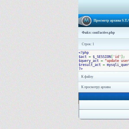
Просмотр архива S.T.A
Файл: conf/active.php
Строк: 1
<?php
$act
=
$_SESSION
[
'id'
];
$query_act
=
"update user
$result_act
=
mysqli_quer
?>
К файлу
К просмотру архива