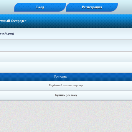
Вход
Регистрация
емный беспредел
res/6.png
Реклама
Надёжный хостинг партнер
Купить рекламу