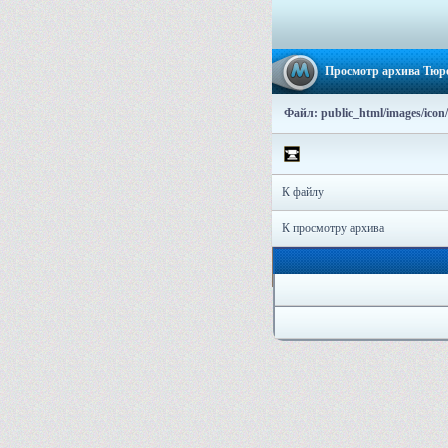
Просмотр архива Тюр
Файл: public_html/images/icon/
К файлу
К просмотру архива