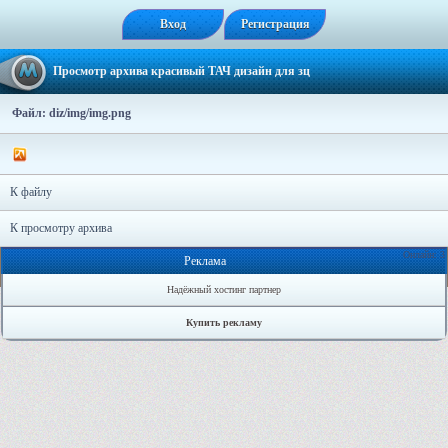
Вход
Регистрация
Просмотр архива красивый ТАЧ дизайн для зц
Файл: diz/img/img.png
К файлу
К просмотру архива
Онлайн: 3
Реклама
Надёжный хостинг партнер
Купить рекламу