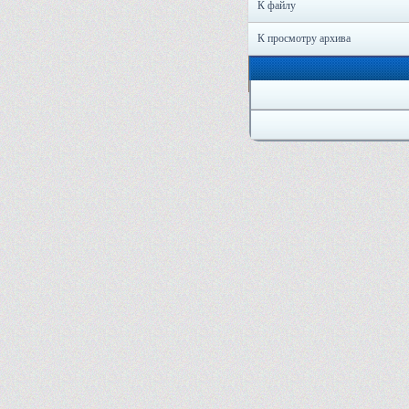
К файлу
К просмотру архива