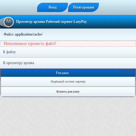
Вход
Регистрация
Просмотр архива Рабочий скрипт LazyPay
Файл: application/cache/
Невозможно прочесть файл!
К файлу
К просмотру архива
Онлайн: 1
Реклама
Надёжный хостинг партнер
Купить рекламу