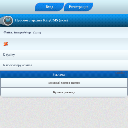
Вход
Регистрация
Просмотр архива KingCMS (экза)
Файл: images/stop_2.png
К файлу
К просмотру архива
Онлайн: 0
Реклама
Надёжный хостинг партнер
Купить рекламу