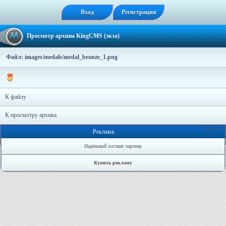
Вход
Регистрация
Просмотр архива KingCMS (экза)
Файл: images/medals/medal_bronze_1.png
К файлу
К просмотру архива
Онлайн: 0
Реклама
Надёжный хостинг партнер
Купить рекламу