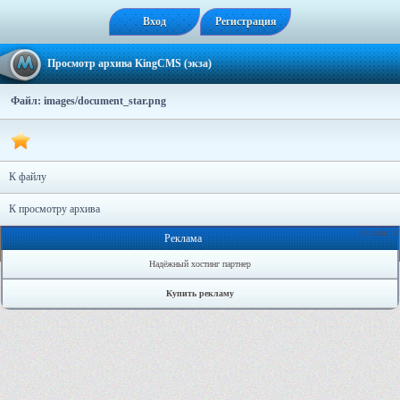
Вход
Регистрация
Просмотр архива KingCMS (экза)
Файл: images/document_star.png
К файлу
К просмотру архива
Онлайн: 0
Реклама
Надёжный хостинг партнер
Купить рекламу