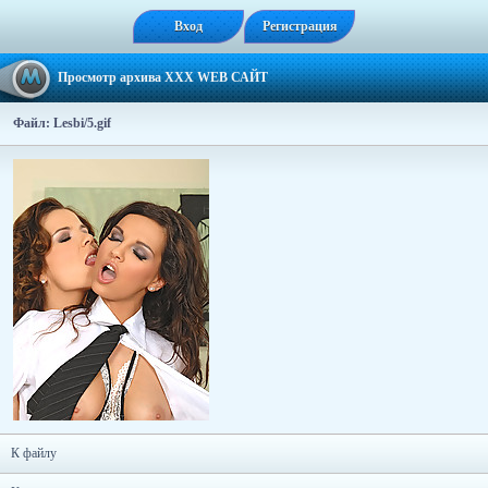
Вход
Регистрация
Просмотр архива XXX WEB САЙТ
Файл: Lesbi/5.gif
К файлу