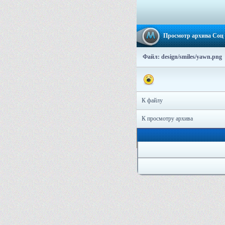
Просмотр архива Соц 
Файл: design/smiles/yawn.png
К файлу
К просмотру архива