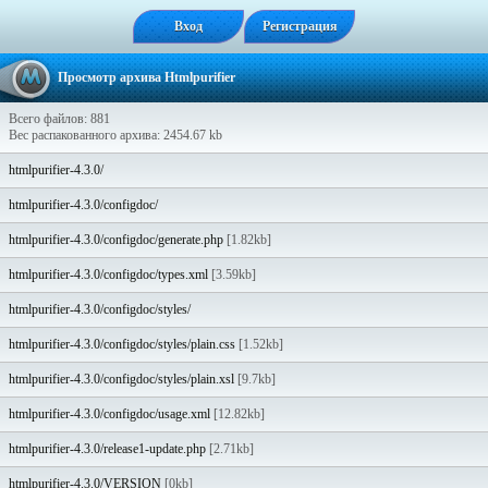
Вход
Регистрация
Просмотр архива Htmlpurifier
Всего файлов: 881
Вес распакованного архива: 2454.67 kb
htmlpurifier-4.3.0/
htmlpurifier-4.3.0/configdoc/
htmlpurifier-4.3.0/configdoc/generate.php
[1.82kb]
htmlpurifier-4.3.0/configdoc/types.xml
[3.59kb]
htmlpurifier-4.3.0/configdoc/styles/
htmlpurifier-4.3.0/configdoc/styles/plain.css
[1.52kb]
htmlpurifier-4.3.0/configdoc/styles/plain.xsl
[9.7kb]
htmlpurifier-4.3.0/configdoc/usage.xml
[12.82kb]
htmlpurifier-4.3.0/release1-update.php
[2.71kb]
htmlpurifier-4.3.0/VERSION
[0kb]