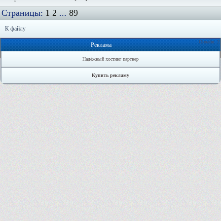
Страницы:
1
2
...
89
К файлу
Онлайн: 2
Реклама
Надёжный хостинг партнер
Купить рекламу