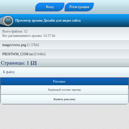
Вход
Регистрация
Просмотр архива Дизайн для видео сайта
Всего файлов: 12
Вес распакованного архива: 14.57 kb
images/verxs.png
[1.37kb]
PROFIWM_COM.txt
[0.04kb]
Страницы:
1
[2]
К файлу
Онлайн: 0
Реклама
Надёжный хостинг партнер
Купить рекламу