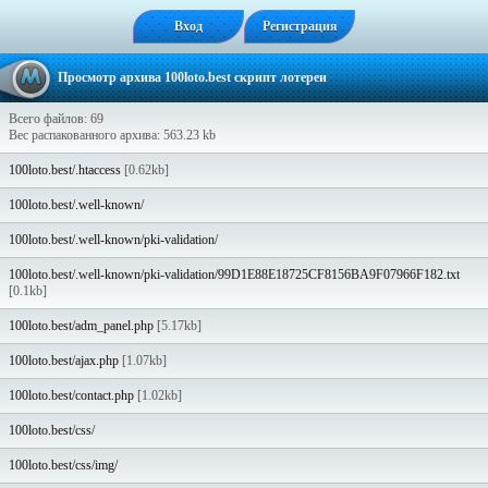
Вход
Регистрация
Просмотр архива 100loto.best скрипт лотереи
Всего файлов: 69
Вес распакованного архива: 563.23 kb
100loto.best/.htaccess
[0.62kb]
100loto.best/.well-known/
100loto.best/.well-known/pki-validation/
100loto.best/.well-known/pki-validation/99D1E88E18725CF8156BA9F07966F182.txt
[0.1kb]
100loto.best/adm_panel.php
[5.17kb]
100loto.best/ajax.php
[1.07kb]
100loto.best/contact.php
[1.02kb]
100loto.best/css/
100loto.best/css/img/