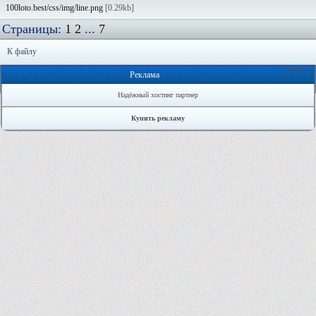
100loto.best/css/img/line.png
[0.29kb]
Страницы:
1
2
...
7
К файлу
Онлайн: 0
Реклама
Надёжный хостинг партнер
Купить рекламу