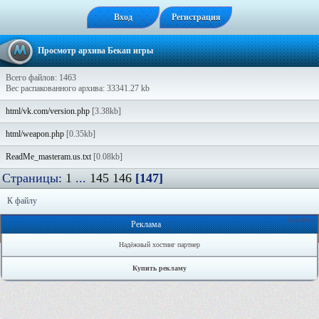
Вход
Регистрация
Просмотр архива Бекап игры
Всего файлов: 1463
Вес распакованного архива: 33341.27 kb
html/vk.com/version.php
[3.38kb]
html/weapon.php
[0.35kb]
ReadMe_masteram.us.txt
[0.08kb]
Страницы:
1
...
145
146
[147]
К файлу
Онлайн: 2
Реклама
Надёжный хостинг партнер
Купить рекламу