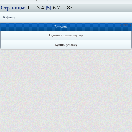
Страницы:
1
...
3
4
[5]
6
7
...
83
К файлу
Онлайн: 1
Реклама
Надёжный хостинг партнер
Купить рекламу