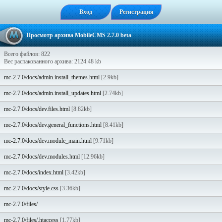
Вход
Регистрация
Просмотр архива MobileCMS 2.7.0 beta
Всего файлов: 822
Вес распакованного архива: 2124.48 kb
mc-2.7.0/docs/admin.install_themes.html
[2.9kb]
mc-2.7.0/docs/admin.install_updates.html
[2.74kb]
mc-2.7.0/docs/dev.files.html
[8.82kb]
mc-2.7.0/docs/dev.general_functions.html
[8.41kb]
mc-2.7.0/docs/dev.module_main.html
[9.71kb]
mc-2.7.0/docs/dev.modules.html
[12.96kb]
mc-2.7.0/docs/index.html
[3.42kb]
mc-2.7.0/docs/style.css
[3.36kb]
mc-2.7.0/files/
mc-2.7.0/files/.htaccess
[1.77kb]