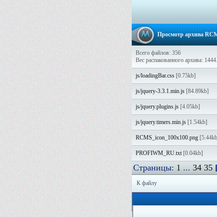
Просмотр архива RCM
Всего файлов: 356
Вес распакованного архива: 1444
js/loadingBar.css
[0.75kb]
js/jquery-3.3.1.min.js
[84.89kb]
js/jquery.plugins.js
[4.05kb]
js/jquery.timers.min.js
[1.54kb]
RCMS_icon_100x100.png
[5.44kb
PROFIWM_RU.txt
[0.04kb]
Страницы:
1
...
34
35
К файлу