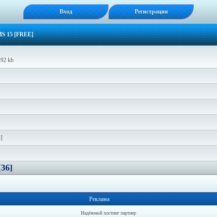
Вход
Регистрация
S 15 [FREE]
.92 kb
]
[36]
Реклама
Надёжный хостинг партнер